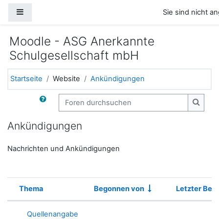
Zum Hauptinhalt
Website-Übersicht
Sie sind nicht a
Moodle - ASG Anerkannte
Schulgesellschaft mbH
Startseite
Website
Ankündigungen
Foren durchsuchen
Foren 
Ankündigungen
Nachrichten und Ankündigungen
Thema
Begonnen von
Letzter Beit
Status
Liste der Themen - 1 von 1
Quellenangabe