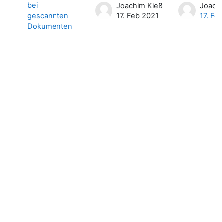
bei
Joachim Kieß
Joach
gescannten
17. Feb 2021
17. Fe
Dokumenten